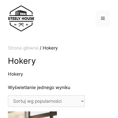
Przejdź
do
treści
MENU
Strona główna
/ Hokery
Hokery
Hokery
Wyświetlanie jednego wyniku