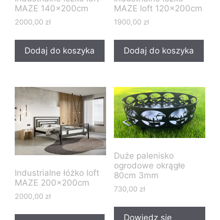
MAZE 140x200cm
MAZE loft 120x200cm
2000,00
zł
1900,00
zł
Dodaj do koszyka
Dodaj do koszyka
Duże palenisko
ogrodowe okrągłe
Industrialne łóżko loft
80cm 3mm
MAZE 200x200cm
730,00
zł
2000,00
zł
Dowiedz się