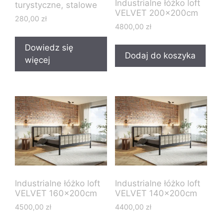
Industrialne łóżko loft
turystyczne, stalowe
VELVET 200x200cm
280,00
zł
4800,00
zł
Dowiedz się
Dodaj do koszyka
więcej
Industrialne łóżko loft
Industrialne łóżko loft
VELVET 160x200cm
VELVET 140x200cm
4500,00
zł
4400,00
zł