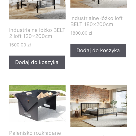
Industrialne łóżko loft
BELT 180x200cm
Industrialne łóżko BELT
1800,00
zł
2 loft 120x200cm
1500,00
zł
Dodaj do koszyka
Dodaj do koszyka
Palenisko rozkładane