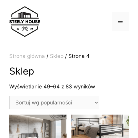
Przejdź
do
treści
MENU
Strona główna
/
Sklep
/ Strona 4
Sklep
Posortowane
Wyświetlanie 49–64 z 83 wyników
według
popularności