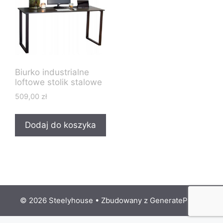
Biurko industrialne
loftowe stolik stalowe
509,00
zł
Dodaj do koszyka
© 2026 Steelyhouse
• Zbudowany z
GeneratePress