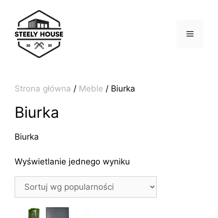
Przejdź
do
treści
MENU
Strona główna
/
Meble
/ Biurka
Biurka
Biurka
Wyświetlanie jednego wyniku