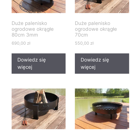
Duże palenisko
Duże palenisko
ogrodowe okrągłe
ogrodowe okrągłe
80cm 3mm
70cm
690,00
zł
550,00
zł
Dowiedz się
Dowiedz się
więcej
więcej