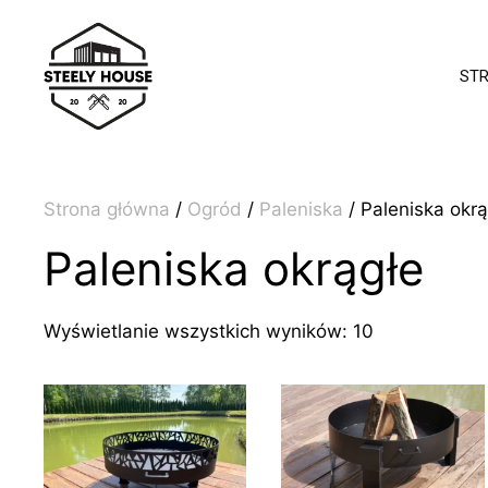
Przejdź
do
treści
ST
Strona główna
/
Ogród
/
Paleniska
/ Paleniska okrą
Paleniska okrągłe
Posortowan
Wyświetlanie wszystkich wyników: 10
według
popularności