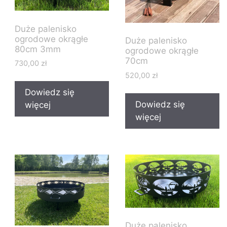
Duże palenisko
ogrodowe okrągłe
Duże palenisko
80cm 3mm
ogrodowe okrągłe
70cm
730,00
zł
520,00
zł
Dowiedz się
Dowiedz się
więcej
więcej
Duże palenisko