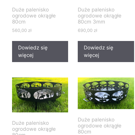
Duże palenisko
Duże palenisko
ogrodowe okrągłe
ogrodowe okrągłe
80cm
80cm 3mm
560,00
zł
690,00
zł
Dowiedz się
Dowiedz się
więcej
więcej
Duże palenisko
Duże palenisko
ogrodowe okrągłe
ogrodowe okrągłe
80cm