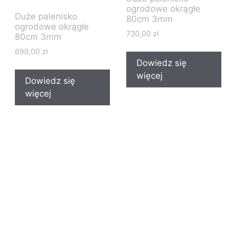
ogrodowe okrągłe
Duże palenisko
80cm 3mm
ogrodowe okrągłe
730,00
zł
80cm 3mm
690,00
zł
Dowiedz się
więcej
Dowiedz się
więcej