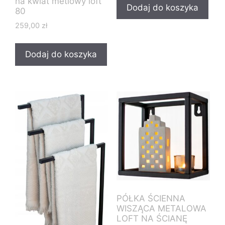
na kwiat metlowy loft
Dodaj do koszyka
80
259,00
zł
Dodaj do koszyka
PÓŁKA ŚCIENNA
WISZĄCA METALOWA
LOFT NA ŚCIANĘ