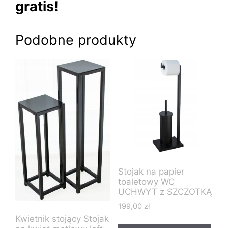
gratis!
Podobne produkty
Stojak na papier
toaletowy WC
UCHWYT z SZCZOTKĄ
199,00
zł
Kwietnik stojący Stojak