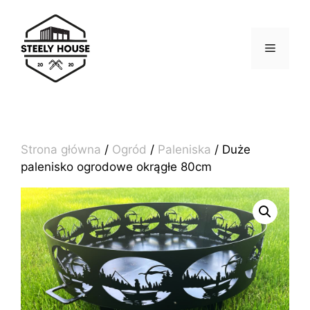
Przejdź
do
treści
MENU
Strona główna
/
Ogród
/
Paleniska
/ Duże
palenisko ogrodowe okrągłe 80cm