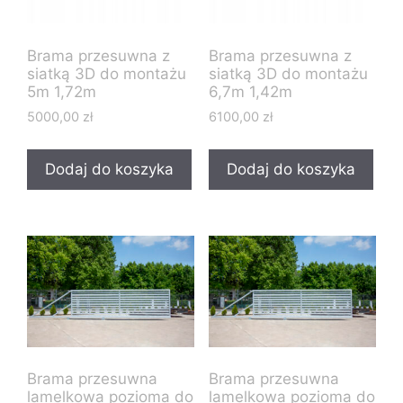
Brama przesuwna z
Brama przesuwna z
siatką 3D do montażu
siatką 3D do montażu
5m 1,72m
6,7m 1,42m
5000,00
zł
6100,00
zł
Dodaj do koszyka
Dodaj do koszyka
Brama przesuwna
Brama przesuwna
lamelkowa pozioma do
lamelkowa pozioma do