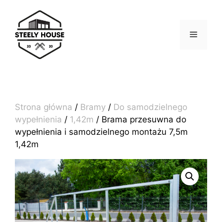
Przejdź
do
treści
MENU
Strona główna
/
Bramy
/
Do samodzielnego
wypełnienia
/
1,42m
/ Brama przesuwna do
wypełnienia i samodzielnego montażu 7,5m
1,42m