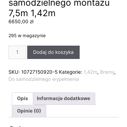
samodzielnego montażu
7,5m 1,42m
6650,00
zł
295 w magazynie
ilość
Dodaj do koszyka
Brama
przesuwna
do
SKU:
10727150920-5
Kategorie:
1,42m
,
Bramy
,
wypełnienia
Do samodzielnego wypełnienia
i
samodzielnego
montażu
Opis
Informacje dodatkowe
7,5m
Opinie (0)
1,42m