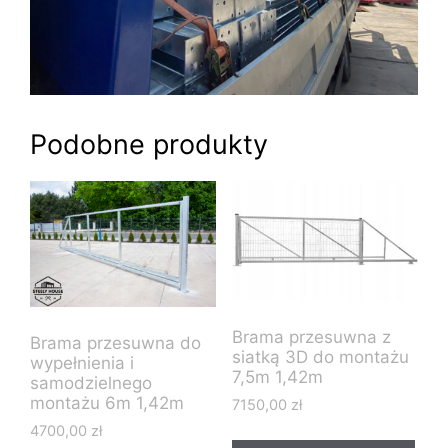
Podobne produkty
Brama przesuwna z
Brama przesuwna do
siatką 3D do montażu
wypełnienia i
7,5m 1,42m
samodzielnego
montażu 6m 1,42m
7150,00
zł
4700,00
zł