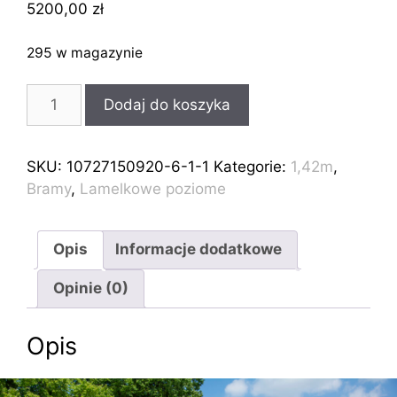
5200,00
zł
295 w magazynie
ilość
Dodaj do koszyka
Brama
przesuwna
lamelkowa
SKU:
10727150920-6-1-1
Kategorie:
1,42m
,
pozioma
Bramy
,
Lamelkowe poziome
do
montażu
4m
Opis
Informacje dodatkowe
1,42m
Opinie (0)
Opis