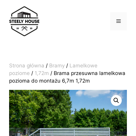
Przejdź
do
treści
MENU
Strona główna
/
Bramy
/
Lamelkowe
poziome
/
1,72m
/ Brama przesuwna lamelkowa
pozioma do montażu 6,7m 1,72m