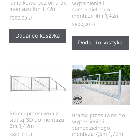
lamelkowa pozioma do
wypełnienia i
montażu 6m 1,72m
samodzielnego
montażu 4m 1,42m
7900,00
zł
3800,00
zł
Dodaj do koszyka
Dodaj do koszyka
Brama przesuwna z
Brama przesuwna do
siatką 3D do montażu
wypełnienia i
6m 1,42m
samodzielnego
montażu 7,5m 1,72m
5350,00
zł