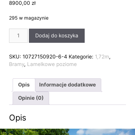
8900,00
zł
295 w magazynie
ilość
Dodaj do koszyka
Brama
przesuwna
lamelkowa
SKU:
10727150920-6-4
Kategorie:
1,72m
,
pozioma
Bramy
,
Lamelkowe poziome
do
montażu
6,7m
Opis
Informacje dodatkowe
1,72m
Opinie (0)
Opis