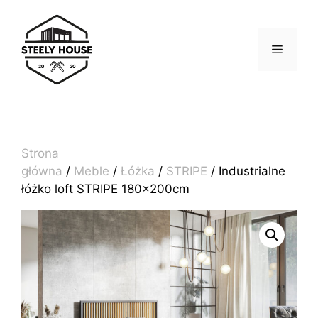
Przejdź
do
treści
MENU
Strona
główna
/
Meble
/
Łóżka
/
STRIPE
/ Industrialne
łóżko loft STRIPE 180x200cm