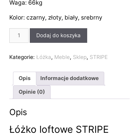
Waga: 66kg
Kolor: czarny, złoty, biały, srebrny
ilość
Dodaj do koszyka
Industrialne
łóżko
loft
Kategorie:
Łóżka
,
Meble
,
Sklep
,
STRIPE
STRIPE
180x200cm
Opis
Informacje dodatkowe
Opinie (0)
Opis
Łóżko loftowe STRIPE