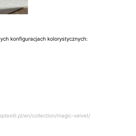
ch konfiguracjach kolorystycznych:
ptextil.pl/en/collection/magic-velvet/