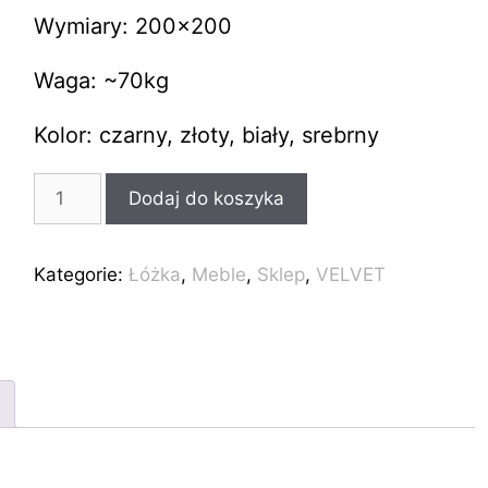
Wymiary: 200×200
Waga: ~70kg
Kolor: czarny, złoty, biały, srebrny
ilość
Dodaj do koszyka
Industrialne
łóżko
loft
Kategorie:
Łóżka
,
Meble
,
Sklep
,
VELVET
VELVET
200x200cm