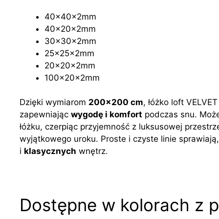
40x40x2mm
40x20x2mm
30x30x2mm
25x25x2mm
20x20x2mm
100x20x2mm
Dzięki wymiarom
20
0x200 cm
, łóżko loft VELVE
zapewniając
wygodę i komfort
podczas snu. Możes
łóżku, czerpiąc przyjemność z luksusowej przestr
wyjątkowego uroku. Proste i czyste linie sprawiaj
i
klasycznych
wnętrz.
Dostępne w kolorach z p