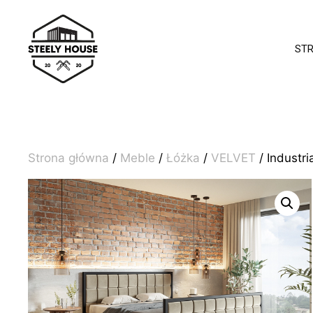
Przejdź
do
treści
ST
Strona główna
/
Meble
/
Łóżka
/
VELVET
/ Industr