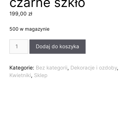
czarne szkło
199,00
zł
500 w magazynie
ilość
Dodaj do koszyka
Kwietnik
stojący
Stojak
Kategorie:
Bez kategorii
,
Dekoracje i ozdoby
,
na
Kwietniki
,
Sklep
kwiat
industrial
loft
40
czarne
szkło