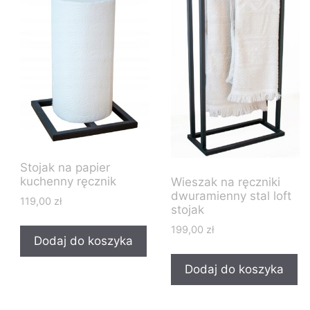
Stojak na papier
kuchenny ręcznik
Wieszak na ręczniki
dwuramienny stal loft
119,00
zł
stojak
199,00
zł
Dodaj do koszyka
Dodaj do koszyka