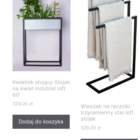
Kwietnik stojący Stojak
na kwiat indutrial loft
60
329,00
zł
Wieszak na ręczniki
trzyramienny stal loft
stojak
Dodaj do koszyka
329,00
zł