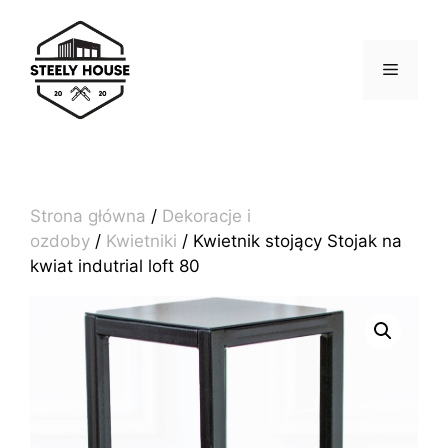
Przejdź
do
treści
MENU
Strona główna
/
Dekoracje i
ozdoby
/
Kwietniki
/ Kwietnik stojący Stojak na
kwiat indutrial loft 80