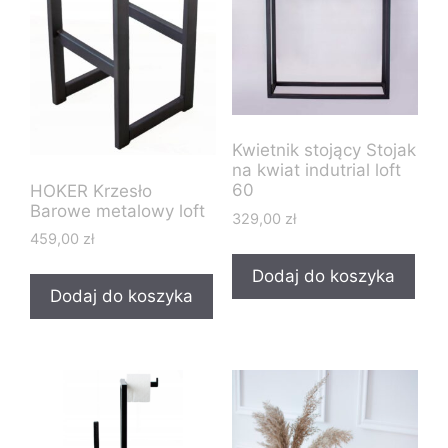
Kwietnik stojący Stojak
na kwiat indutrial loft
60
HOKER Krzesło
Barowe metalowy loft
329,00
zł
459,00
zł
Dodaj do koszyka
Dodaj do koszyka