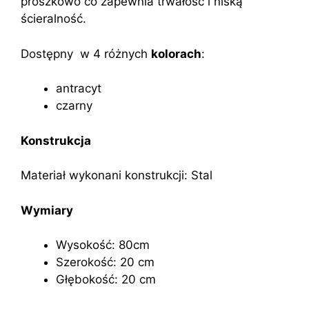
proszkowo co zapewnia trwałość i niską
ścieralność.
Dostępny w 4 różnych
kolorach
:
antracyt
czarny
Konstrukcja
Materiał wykonani konstrukcji: Stal
Wymiary
Wysokość: 80cm
Szerokość: 20 cm
Głębokość: 20 cm