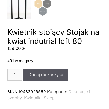
Kwietnik stojący Stojak na
kwiat indutrial loft 80
159,00
zł
491 w magazynie
ilość
Dodaj do koszyka
Kwietnik
stojący
Stojak
SKU:
10482926560
Kategorie:
Dekoracje i
na
ozdoby
,
Kwietniki
,
Sklep
kwiat
indutrial