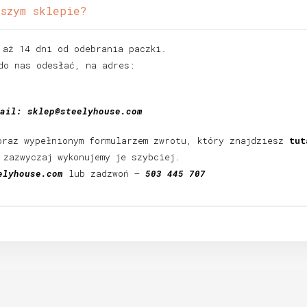
szym sklepie?
 aż 14 dni od odebrania paczki.
do nas odesłać, na adres:
mail:
sklep@steelyhouse.com
oraz wypełnionym formularzem zwrotu, który znajdziesz
tut
 zazwyczaj wykonujemy je szybciej.
elyhouse.com
lub zadzwoń –
503 445 707