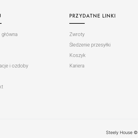
U
PRZYDATNE LINKI
a główna
Zwroty
Śledzenie przesyłki
Koszyk
acje i ozdoby
Kariera
kt
Steely House ©