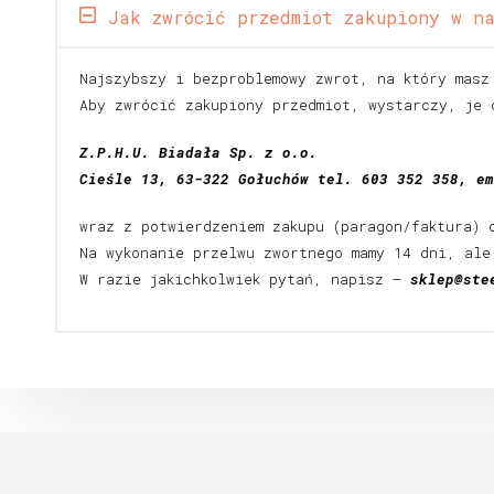
Jak zwrócić przedmiot zakupiony w na
Najszybszy i bezproblemowy zwrot, na który masz
Aby zwrócić zakupiony przedmiot, wystarczy, je 
Z.P.H.U. Biadała Sp. z o.o.
Cieśle 13, 63-322 Gołuchów tel. 603 352 358, e
wraz z potwierdzeniem zakupu (paragon/faktura) 
Na wykonanie przelwu zwortnego mamy 14 dni, ale
W razie jakichkolwiek pytań, napisz –
sklep@ste