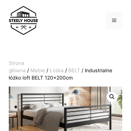
Przejdź
do
treści
MENU
Strona
główna
/
Meble
/
Łóżka
/
BELT
/ Industrialne
łóżko loft BELT 120x200cm