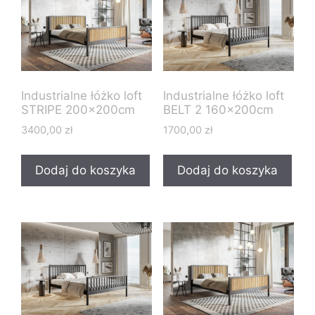
Industrialne łóżko loft
Industrialne łóżko loft
STRIPE 200x200cm
BELT 2 160x200cm
3400,00
zł
1700,00
zł
Dodaj do koszyka
Dodaj do koszyka