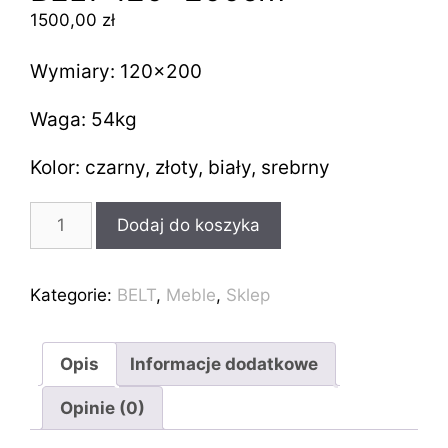
1500,00
zł
Wymiary: 120×200
Waga: 54kg
Kolor: czarny, złoty, biały, srebrny
ilość
Dodaj do koszyka
Industrialne
łóżko
loft
Kategorie:
BELT
,
Meble
,
Sklep
BELT
120x200cm
Opis
Informacje dodatkowe
Opinie (0)