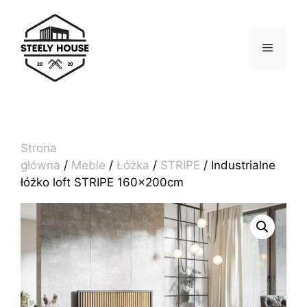
Przejdź
do
treści
MENU
Strona
główna
/
Meble
/
Łóżka
/
STRIPE
/ Industrialne
łóżko loft STRIPE 160x200cm