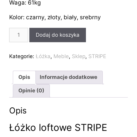
Waga: 61kg
Kolor: czarny, złoty, biały, srebrny
ilość
Dodaj do koszyka
Industrialne
łóżko
loft
Kategorie:
Łóżka
,
Meble
,
Sklep
,
STRIPE
STRIPE
160x200cm
Opis
Informacje dodatkowe
Opinie (0)
Opis
Łóżko loftowe STRIPE