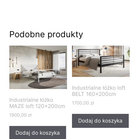
Podobne produkty
Industrialne łóżko loft
BELT 160x200cm
Industrialne łóżko
1700,00
zł
MAZE loft 120x200cm
1900,00
zł
Dodaj do koszyka
Dodaj do koszyka