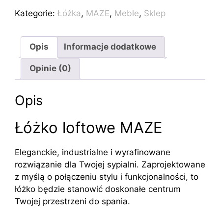
loft
Kategorie:
Łóżka
,
MAZE
,
Meble
,
Sklep
MAZE
200x200cm
Opis
Informacje dodatkowe
Opinie (0)
Opis
Łóżko loftowe MAZE
Eleganckie, industrialne i wyrafinowane
rozwiązanie dla Twojej sypialni. Zaprojektowane
z myślą o połączeniu stylu i funkcjonalności, to
łóżko będzie stanowić doskonałe centrum
Twojej przestrzeni do spania.