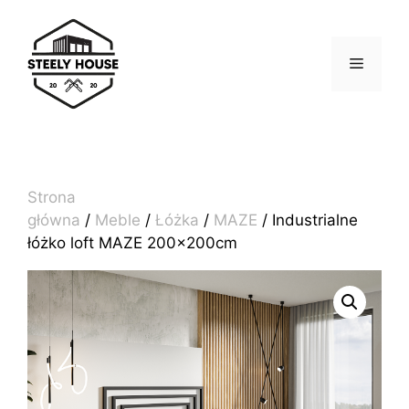
Przejdź
do
treści
MENU
Strona
główna
/
Meble
/
Łóżka
/
MAZE
/ Industrialne
łóżko loft MAZE 200x200cm