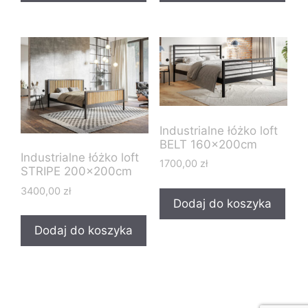
Industrialne łóżko loft
BELT 160x200cm
Industrialne łóżko loft
1700,00
zł
STRIPE 200x200cm
3400,00
zł
Dodaj do koszyka
Dodaj do koszyka