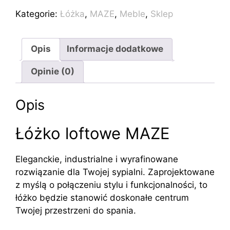
MAZE
Kategorie:
Łóżka
,
MAZE
,
Meble
,
Sklep
loft
120x200cm
Opis
Informacje dodatkowe
Opinie (0)
Opis
Łóżko loftowe MAZE
Eleganckie, industrialne i wyrafinowane
rozwiązanie dla Twojej sypialni. Zaprojektowane
z myślą o połączeniu stylu i funkcjonalności, to
łóżko będzie stanowić doskonałe centrum
Twojej przestrzeni do spania.