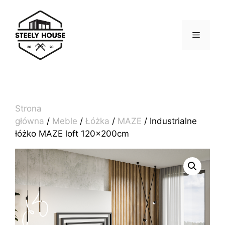
Przejdź
do
treści
MENU
Strona
główna
/
Meble
/
Łóżka
/
MAZE
/ Industrialne
łóżko MAZE loft 120x200cm