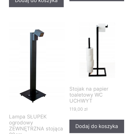
Dodaj do koszyka
Stojak na papier
toaletowy WC
UCHWYT
119,00
zł
Lampa SŁUPEK
ogrodowy
Dodaj do koszyka
ZEWNĘTRZNA stojąca