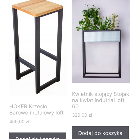
Kwietnik stojący Stojak
na kwiat indutrial loft
60
HOKER Krzesło
Barowe metalowy loft
329,00
zł
459,00
zł
Dodaj do koszyka