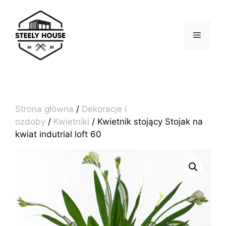
Przejdź
do
treści
MENU
Strona główna
/
Dekoracje i
ozdoby
/
Kwietniki
/ Kwietnik stojący Stojak na
kwiat indutrial loft 60