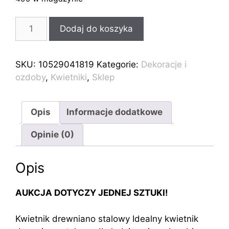
ilość
Dodaj do koszyka
Kwietnik
stojący
Stojak
SKU:
10529041819
Kategorie:
Dekoracje i
na
ozdoby
,
Kwietniki
,
Sklep
kwiat
indutrial
loft
Opis
Informacje dodatkowe
60
Opinie (0)
Opis
AUKCJA DOTYCZY JEDNEJ SZTUKI!
Kwietnik drewniano stalowy Idealny kwietnik