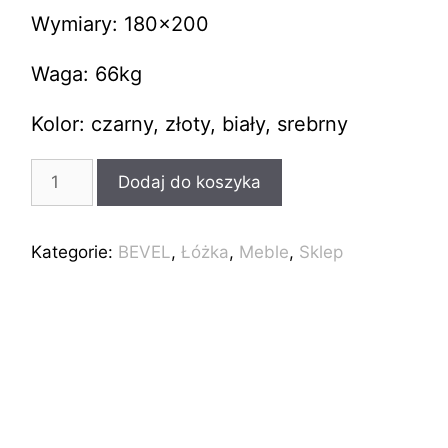
Wymiary: 180×200
Waga: 66kg
Kolor: czarny, złoty, biały, srebrny
ilość
Dodaj do koszyka
Industrialne
łóżko
loft
Kategorie:
BEVEL
,
Łóżka
,
Meble
,
Sklep
BEVEL
180x200cm