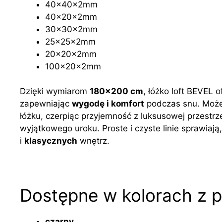
40x40x2mm
40x20x2mm
30x30x2mm
25x25x2mm
20x20x2mm
100x20x2mm
Dzięki wymiarom
180×200 cm
, łóżko loft BEVEL 
zapewniając
wygodę i komfort
podczas snu. Możes
łóżku, czerpiąc przyjemność z luksusowej przestr
wyjątkowego uroku. Proste i czyste linie sprawiaj
i
klasycznych
wnętrz.
Dostępne w kolorach z p
czarny