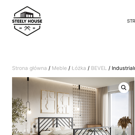
Przejdź
do
treści
ST
Strona główna
/
Meble
/
Łóżka
/
BEVEL
/ Industri