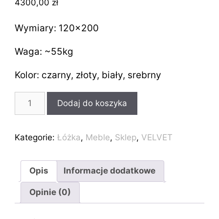
4300,00
zł
Wymiary: 120×200
Waga: ~55kg
Kolor: czarny, złoty, biały, srebrny
ilość
Dodaj do koszyka
Industrialne
łóżko
loft
Kategorie:
Łóżka
,
Meble
,
Sklep
,
VELVET
VELVET
120x200cm
Opis
Informacje dodatkowe
Opinie (0)