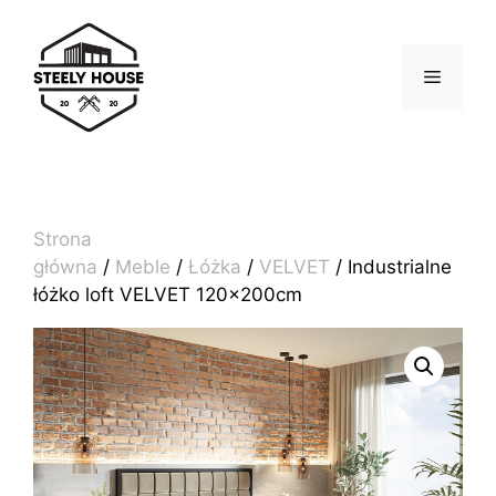
Przejdź
do
treści
MENU
Strona
główna
/
Meble
/
Łóżka
/
VELVET
/ Industrialne
łóżko loft VELVET 120x200cm